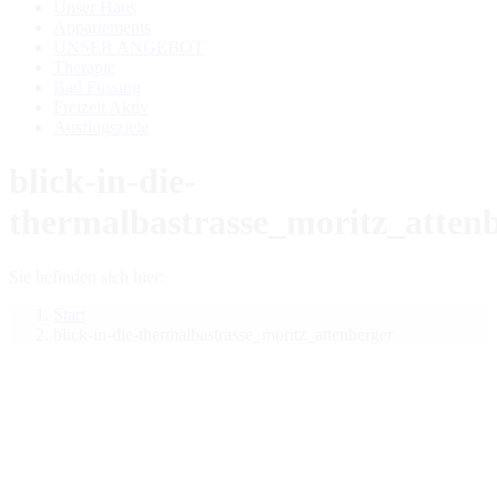
Unser Haus
Appartements
UNSER ANGEBOT
Therapie
Bad Füssing
Freizeit Aktiv
Ausflugsziele
blick-in-die-
thermalbastrasse_moritz_atten
Sie befinden sich hier:
Start
blick-in-die-thermalbastrasse_moritz_attenberger