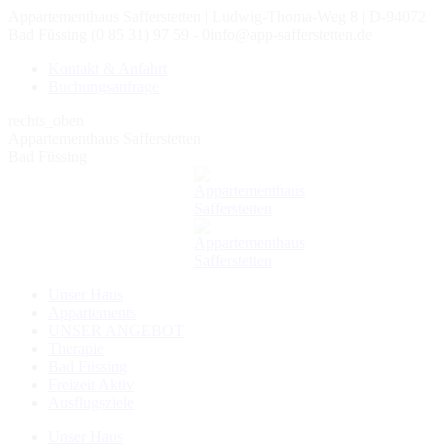
Zum
Appartementhaus Safferstetten | Ludwig-Thoma-Weg 8 | D-94072
Inhalt
Bad Füssing
(0 85 31) 97 59 - 0
info@app-safferstetten.de
springen
Kontakt & Anfahrt
Buchungsanfrage
rechts_oben
Appartementhaus Safferstetten
Bad Füssing
Unser Haus
Appartements
UNSER ANGEBOT
Therapie
Bad Füssing
Freizeit Aktiv
Ausflugsziele
Unser Haus