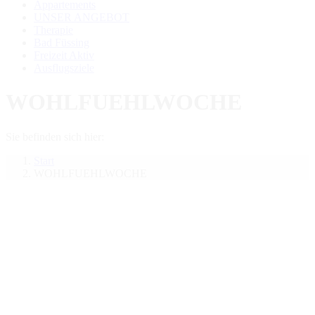
Appartements
UNSER ANGEBOT
Therapie
Bad Füssing
Freizeit Aktiv
Ausflugsziele
WOHLFUEHLWOCHE
Sie befinden sich hier:
Start
WOHLFUEHLWOCHE