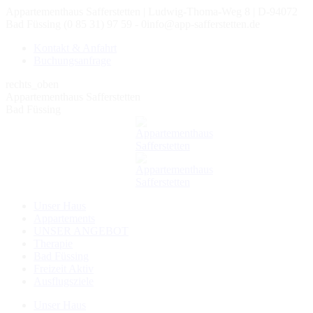
Zum
Appartementhaus Safferstetten | Ludwig-Thoma-Weg 8 | D-94072
Inhalt
Bad Füssing
(0 85 31) 97 59 - 0
info@app-safferstetten.de
springen
Kontakt & Anfahrt
Buchungsanfrage
rechts_oben
Appartementhaus Safferstetten
Bad Füssing
Unser Haus
Appartements
UNSER ANGEBOT
Therapie
Bad Füssing
Freizeit Aktiv
Ausflugsziele
Unser Haus